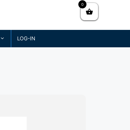
0
Faceboo
LOG-IN