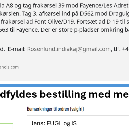
ia A8 og tag frakørsel 39 mod Fayence/Les Adrets
kørslen. Tag 3. afkørsel ind på D562 mod Dragui
n frakørsel ad Font Olive/D19. Fortsæt ad D 19 ti
563 til Fayence. Der er store p-pladser omkring 
d. E-mail:
Rosenlund.indiakaj@gmail.com
, tlf. 
anois.com