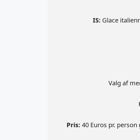
IS:
Glace italienn
Valg af m
Pris:
40 Euros pr. person