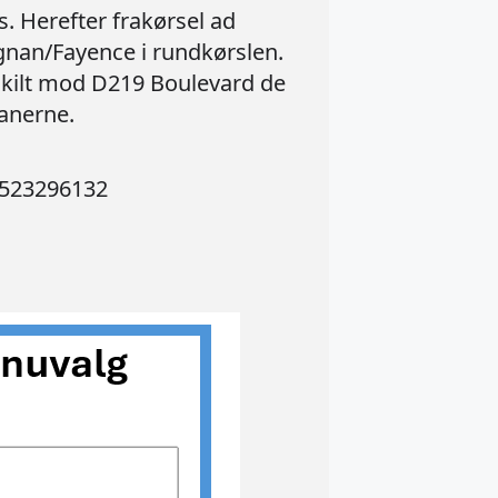
. Herefter frakørsel ad
gnan/Fayence i rundkørslen.
l skilt mod D219 Boulevard de
banerne.
+4523296132