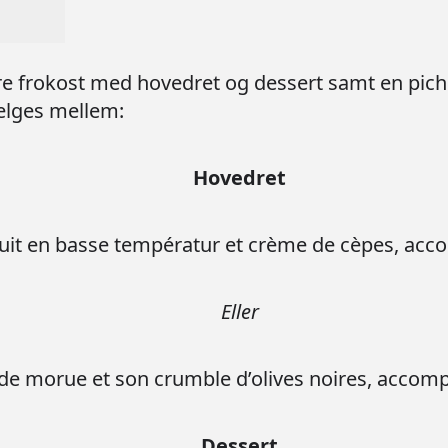
e frokost med hovedret og dessert samt en pichet
ælges mellem:
Hovedret
e cuit en basse températur et crème de cèpes, acc
Eller
e morue et son crumble d’olives noires, acco
Dessert