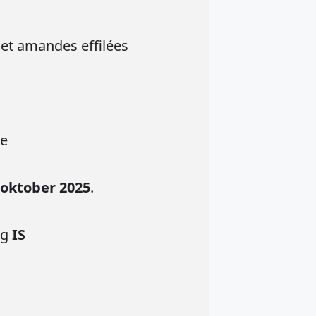
y et amandes effilées
le
 oktober 2025
.
g
IS