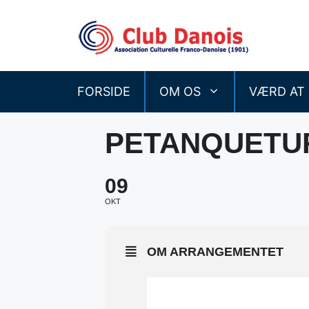
Hop
til
indhold
FORSIDE
OM OS
VÆRD AT
PETANQUETUR
09
OKT
OM ARRANGEMENTET