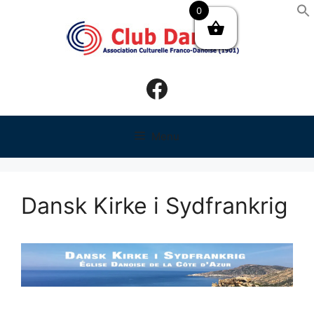
Hop
0
til
indhold
Facebook
Menu
Dansk Kirke i Sydfrankrig