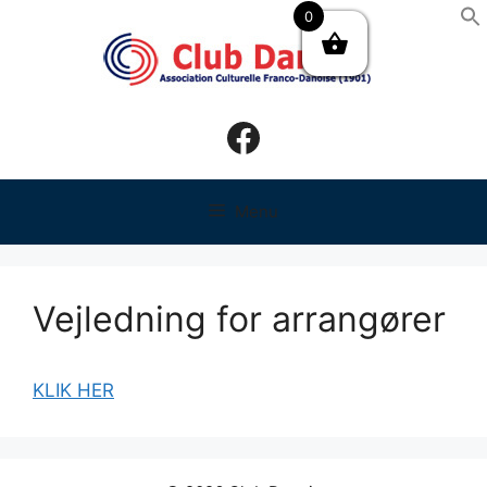
Hop
0
til
indhold
Facebook
Menu
Vejledning for arrangører
KLIK HER