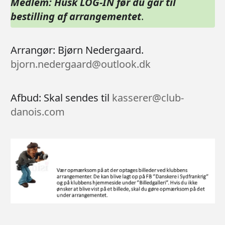
Medlem: Husk LOG-IN før du går til
bestilling af arrangementet
.
Arrangør: Bjørn Nedergaard.
bjorn.nedergaard@outlook.dk
Afbud: Skal sendes til
kasserer@club-
danois.com