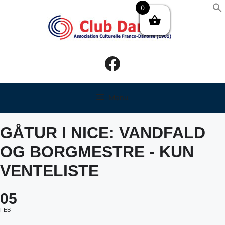
Hop
0
til
indhold
Facebook
Menu
GÅTUR I NICE: VANDFALD
OG BORGMESTRE - KUN
VENTELISTE
05
FEB