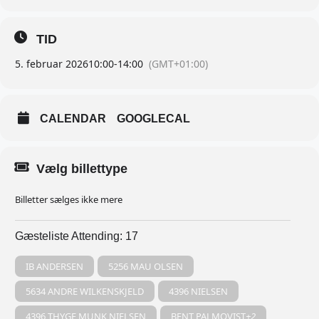
TID
5. februar 2026
10:00
-
14:00
(GMT+01:00)
CALENDAR
GOOGLECAL
Vælg billettype
Billetter sælges ikke mere
Gæsteliste
Attending: 17
IB ANDERSEN
5256 MAU OLSEN
5634 ANDRE WILKENSKJELD
4396 NIELSEN
4396 THYGE MUNK NIELSEN
BENT PALMQVIST
+2