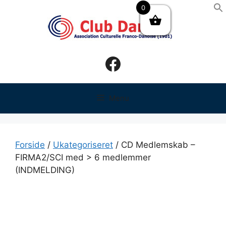
Hop
0
til
indhold
Facebook
Menu
Forside
/
Ukategoriseret
/ CD Medlemskab –
FIRMA2/SCI med > 6 medlemmer
(INDMELDING)