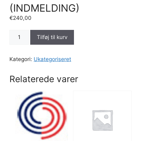
(INDMELDING)
€
240,00
CD
Tilføj til kurv
Medlemskab
-
FIRMA2/SCI
Kategori:
Ukategoriseret
med
>
Relaterede varer
6
medlemmer
(INDMELDING)
antal