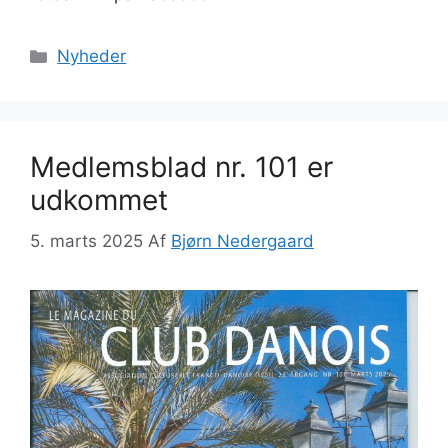
Kategorier
Nyheder
Medlemsblad nr. 101 er
udkommet
5. marts 2025
Af
Bjørn Nedergaard