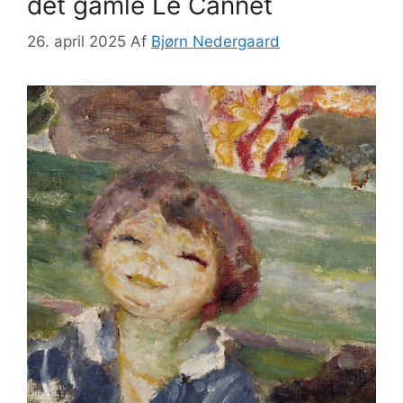
det gamle Le Cannet
26. april 2025
Af
Bjørn Nedergaard