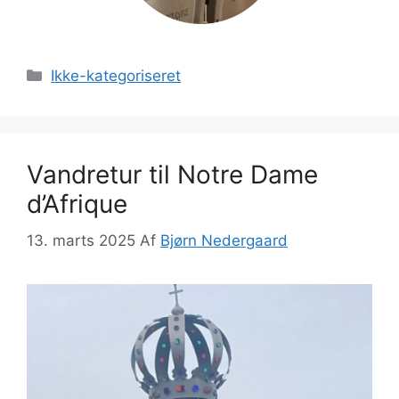
Kategorier
Ikke-kategoriseret
Vandretur til Notre Dame
d’Afrique
13. marts 2025
Af
Bjørn Nedergaard