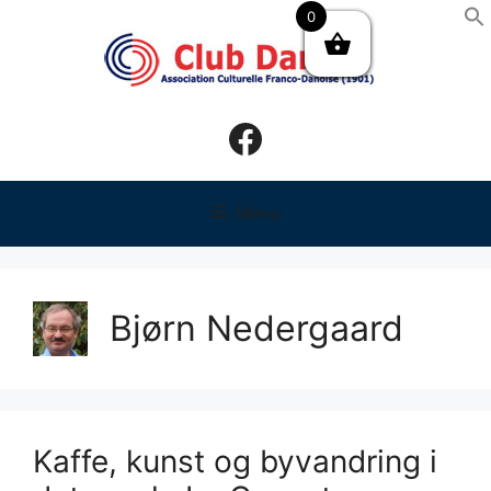
Hop
0
til
indhold
Facebook
Menu
Bjørn Nedergaard
Kaffe, kunst og byvandring i