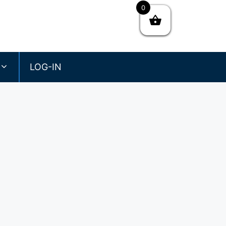
0
Faceboo
LOG-IN