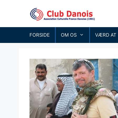
Hop
til
indhold
FORSIDE
OM OS
VÆRD AT