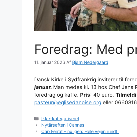
Foredrag: Med pr
11. januar 2026
Af
Bjørn Nedergaard
Dansk Kirke i Sydfrankrig inviterer til f
januar.
Man mødes kl. 13 hos Chef Jens Pe
foredrag og kaffe.
Pris
: 40 euro.
Tilmeld
pasteur@eglisedanoise.org
eller 066081
Kategorier
Ikke-kategoriseret
Nytårsaften i Cannes
Cap Ferrat – nu igen: Hele vejen rundt!