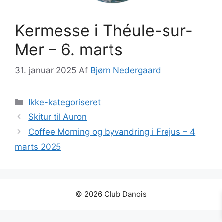
Kermesse i Théule-sur-
Mer – 6. marts
31. januar 2025
Af
Bjørn Nedergaard
Kategorier
Ikke-kategoriseret
Skitur til Auron
Coffee Morning og byvandring i Frejus – 4
marts 2025
© 2026 Club Danois