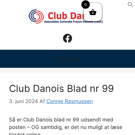
Hop
0
til
indhold
Facebook
Menu
Club Danois Blad nr 99
3. juni 2024
Af
Connie Rasmussen
Så er Club Danois blad nr 99 udsendt med
posten – OG samtidig, er det nu muligt at læse
bladet online.